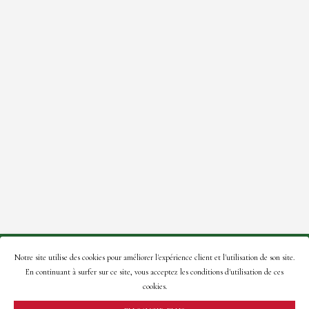
© 2021 Roses de la Tour – Site créé par:
A2Com
.
Notre site utilise des cookies pour améliorer l'expérience client et l'utilisation de son site.
En continuant à surfer sur ce site, vous acceptez les conditions d'utilisation de ces
En naviguant sur ce site, vous acceptez notre
politique de
cookies.
confidentialité
.