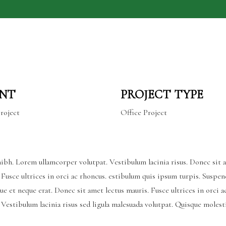
ENT
PROJECT TYPE
roject
Office Project
ibh. Lorem ullamcorper volutpat. Vestibulum lacinia risus. Donec sit
 Fusce ultrices in orci ac rhoncus. estibulum quis ipsum turpis. Suspen
que et neque erat. Donec sit amet lectus mauris. Fusce ultrices in orc
. Vestibulum lacinia risus sed ligula malesuada volutpat. Quisque mole