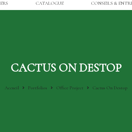
IERS
CATALOGUE
CONSEILS & ENTR
CACTUS ON DESTOP
Accueil
Portfolios
Office Project
Cactus On Destop