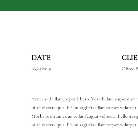
DATE
CLI
06/05/2019
Office P
Aenean id ullamcorper libero. Vestibulum imperdiet n
nibh viverra quis. Etiam sagittis ullamcorper volutpat.
Morbi pretium ex ac tellus feugiat vehicula. Pellentes
nibh viverra quis. Etiam sagittis ullamcorper volutpat