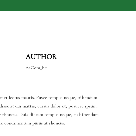
AUTHOR
A2Com_be
 amet lectus mauris. Fusce tempus neque, bibendum
disse at dui mattis, cursus dolor et, posuere ipsum.
i ac rhoncus. Duis dictum tempus neque, eu bibendum
stie condimentum purus at rhoncus.