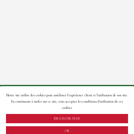
© 2021 Roses de la Tour – Site créé par:
A2Com
.
Notre site utilise des cookies pour améliorer l'expérience client et l'utilisation de son site.
En continuant à surfer sur ce site, vous acceptez les conditions d'utilisation de ces
En naviguant sur ce site, vous acceptez notre
politique de
cookies.
confidentialité
.
EN SAVOIR PLUS
OK