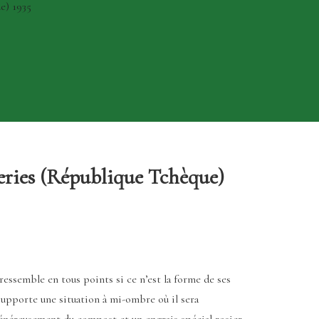
e) 1935
ries (République Tchèque)
 ressemble en tous points si ce n’est la forme de ses
 supporte une situation à mi-ombre où il sera
 généreusement du compost et un engrais spécial rosier