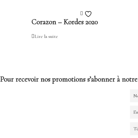
Ajouter
Corazon – Kordes 2020
à
la
Lire la suite
liste
de
souhaits
Pour recevoir nos promotions s’abonner à notre 