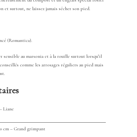
n et surtout, ne laissez jamais sécher son pied.
oncé (Romantica).
nsible au marsonia et à la rouille surtout lorsqu’il
conseillés comme les arrosages réguliers au pied mais
nt.
aires
– Liane
00 cm – Grand grimpant