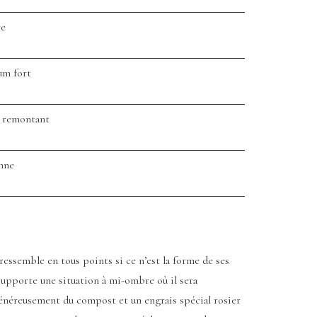
re
um fort
s remontant
nne
 ressemble en tous points si ce n’est la forme de ses
 supporte une situation à mi-ombre où il sera
 généreusement du compost et un engrais spécial rosier