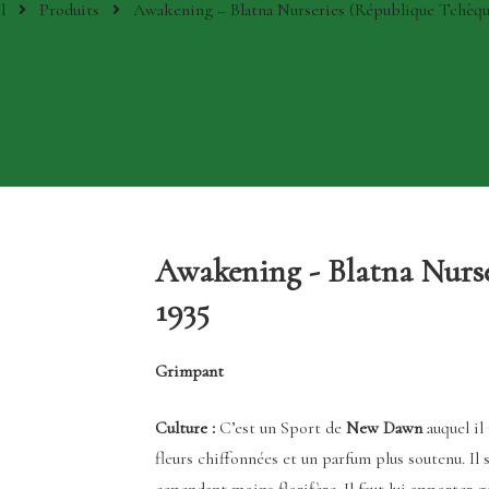
l
Produits
Awakening – Blatna Nurseries (République Tchèqu
Awakening - Blatna Nurse
1935
Grimpant
Culture :
C’est un Sport de
New Dawn
auquel il
fleurs chiffonnées et un parfum plus soutenu. Il
cependant moins florifère. Il faut lui apporter