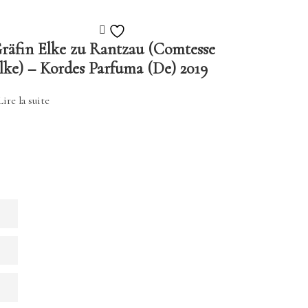
Ajouter
räfin Elke zu Rantzau (Comtesse
à
lke) – Kordes Parfuma (De) 2019
la
liste
Lire la suite
de
souhaits