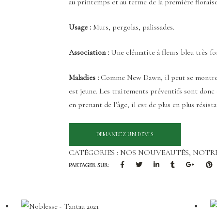
au printemps et au terme de la première floraiso
Usage :
Murs, pergolas, palissades.
Association :
Une clématite à fleurs bleu très f
Maladies :
Comme New Dawn, il peut se montrer se
est jeune. Les traitements préventifs sont donc 
en prenant de l’âge, il est de plus en plus résista
CATÉGORIES :
NOS NOUVEAUTÉS
,
NOTR
PARTAGER SUR: