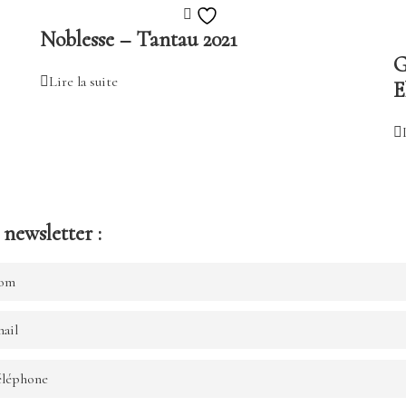
Ajouter
Noblesse – Tantau 2021
à
G
la
Lire la suite
E
liste
de
souhaits
newsletter :