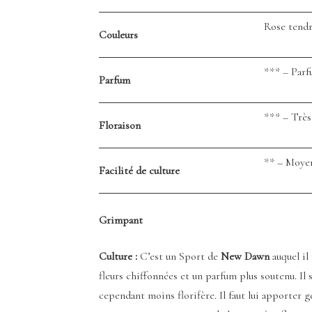
Rose tend
Couleurs
*** – Parf
Parfum
*** – Trè
Floraison
** – Moye
Facilité de culture
Grimpant
Culture :
C’est un Sport de
New Dawn
auquel il
fleurs chiffonnées et un parfum plus soutenu. Il
cependant moins florifère. Il faut lui apporter