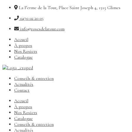
La Ferme de la Tour, Place Saint Joseph 4, 1315 Glimes
0470 02 20 05
info@rosesdelatour.com
Accueil
À propos
Nos Rosiers
Catalogue
Conseils & entretien
Actualités
Contact
Accueil
À propos
Nos Rosiers
Catalogue
Conseils & entretien
Actualités