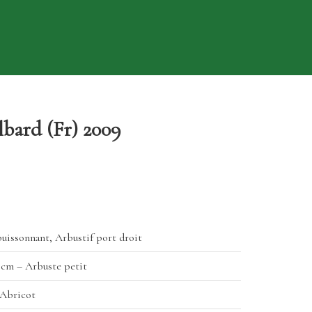
lbard (Fr) 2009
buissonnant, Arbustif port droit
0 cm – Arbuste petit
 Abricot