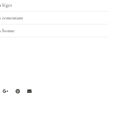
 léger
s remontant
s bonne