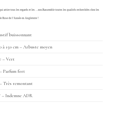
i attire tous les regards et les …nez.Rassemble toutes les qualités recherchées chez les
 de Rose de l’Année en Angleterre !
stif buissonnant
0 à 150 cm – Arbuste moyen
e – Vert
– Parfum fort
– Très remontant
* – Indemne ADR