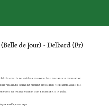
Belle de Jour) - Delbard (Fr)
 la belle saison. De mai à octobre, il se couvre de fleurs qui exhalent un parfum intense
 d’épices vanillées. Ses rameaux aux nombreux boutons jaune rosé donnent naissance à des
floraison. Son feuillage brillant ne craint ni les maladies, ni les gelées.
n peut aussi le planter en pot.