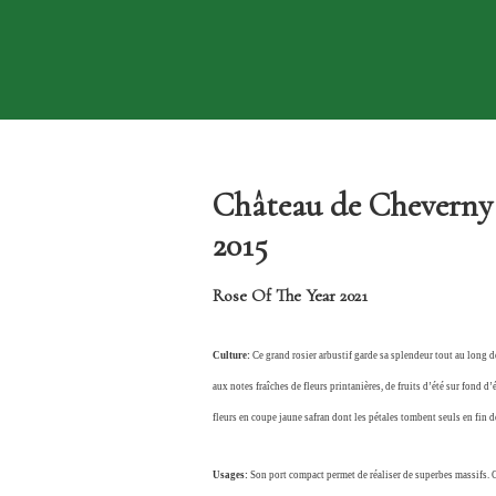
Château de Cheverny (
2015
Rose Of The Year 2021
Culture:
Ce grand rosier arbustif garde sa splendeur tout au long de
aux notes fraîches de fleurs printanières, de fruits d’été sur fond
fleurs en coupe jaune safran dont les pétales tombent seuls en fin de 
Usages:
Son port compact permet de réaliser de superbes massifs. O