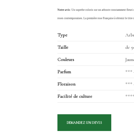
Notre avis:
Un superbe coloris sur un arbuste constamment fleuri qu
roses contemporaines. La première rose Française à obtenir le titre
Type
Arbu
Taille
de 9
Couleurs
Jaun
Parfum
*** 
Floraison
*** 
Facilité de culture
***