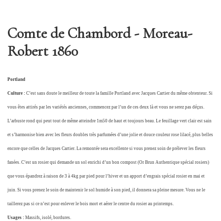
Comte de Chambord - Moreau-
Robert 1860
Portland
Culture :
C’est sans doute le meilleur de toute la famille Portland avec Jacques Cartier du même obtenteur. Si
vous êtes attirés par les variétés anciennes, commencez par l’un de ces deux là et vous ne serez pas déçus.
L’arbuste rond qui peut tout de même atteindre 1m50 de haut et toujours beau. Le feuillage vert clair est sain
et s’harmonise bien avec les fleurs doubles très parfumées d’une jolie et douce couleur rose lilacé, plus belles
encore que celles de Jacques Cartier. La remontée sera excellente si vous prenez soin de prélever les fleurs
fanées. C’est un rosier qui demande un sol enrichi d’un bon compost (Or Brun Authentique spécial rosiers)
que vous épandrez à raison de 3 à 4kg par pied pour l’hiver et un apport d’engrais spécial rosier en mai et
juin. Si vous prenez le soin de maintenir le sol humide à son pied, il donnera sa pleine mesure. Vous ne le
taillerez pas si ce n’est pour enlever le bois mort et aérer le centre du rosier au printemps.
Usages :
Massifs, isolé, bordures.