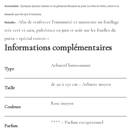
Association :
Quelques épiaires laineux et un géranium Rosanne au pied, la scène est belle, sobre et ne
demande que très peu d’entretien.
Afin de renforcer l’immunité et maintenir un feuillage
Maladies :
très vert et sain, pulvérisez en juin et août sur les feuilles du
purin « spécial rosiers »
Informations complémentaires
Arbustif buissonnant
Type
de 90 à 150 cm – Arbuste moyen
Taille
Rose moyen
Couleurs
**** – Parfum exceptionnel
Parfum