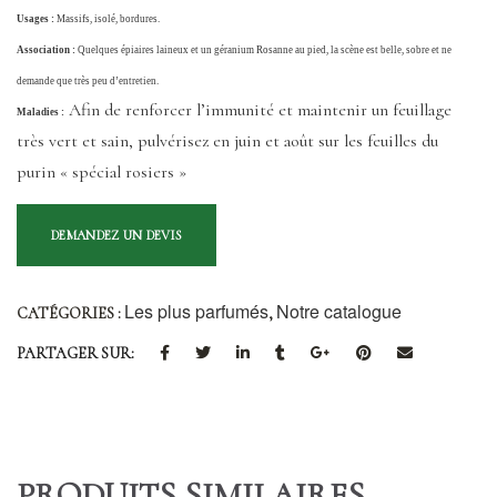
Usages :
Massifs, isolé, bordures.
Association :
Quelques épiaires laineux et un géranium Rosanne au pied, la scène est belle, sobre et ne
demande que très peu d’entretien.
Afin de renforcer l’immunité et maintenir un feuillage
Maladies :
très vert et sain, pulvérisez en juin et août sur les feuilles du
purin « spécial rosiers »
Les plus parfumés
Notre catalogue
CATÉGORIES :
,
PARTAGER SUR:
PRODUITS SIMILAIRES