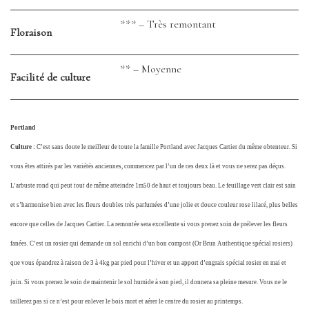
*** – Très remontant
Floraison
** – Moyenne
Facilité de culture
Portland
Culture :
C’est sans doute le meilleur de toute la famille Portland avec Jacques Cartier du même obtenteur. Si
vous êtes attirés par les variétés anciennes, commencez par l’un de ces deux là et vous ne serez pas déçus.
L’arbuste rond qui peut tout de même atteindre 1m50 de haut et toujours beau. Le feuillage vert clair est sain
et s’harmonise bien avec les fleurs doubles très parfumées d’une jolie et douce couleur rose lilacé, plus belles
encore que celles de Jacques Cartier. La remontée sera excellente si vous prenez soin de prélever les fleurs
fanées. C’est un rosier qui demande un sol enrichi d’un bon compost (Or Brun Authentique spécial rosiers)
que vous épandrez à raison de 3 à 4kg par pied pour l’hiver et un apport d’engrais spécial rosier en mai et
juin. Si vous prenez le soin de maintenir le sol humide à son pied, il donnera sa pleine mesure. Vous ne le
taillerez pas si ce n’est pour enlever le bois mort et aérer le centre du rosier au printemps.