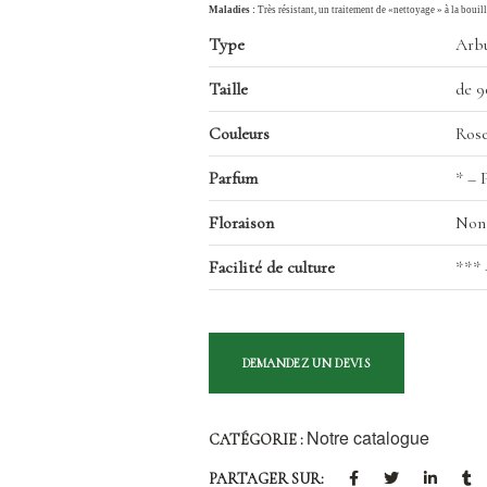
Maladies :
Très résistant, un traitement de «nettoyage » à la bouill
Type
Arbu
Taille
de 9
Couleurs
Rose
Parfum
* – 
Floraison
Non
Facilité de culture
*** 
Notre catalogue
CATÉGORIE :
PARTAGER SUR: