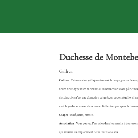
Duchesse de Montebell
Gallica
Culture :
Ce très ancien gallique a traversé le temps, preuve de sa q
belles fleurs type roses anciennes d’un beau coloris rose pâle et t
de soins si ce n’est une plantation soignée, un apport régulier d’a
veut le garder au mieux de sa forme. Taillez très peu après la florais
Usages :
Isolé, haies, massifs.
Association :
Vous pouvez l’associez dans les massifs à des roses 
qui assurera un emplacement fleuri toute la saison.