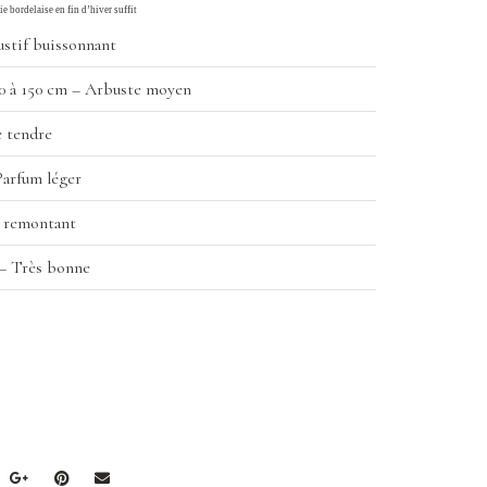
ie bordelaise en fin d’hiver suffit
stif buissonnant
0 à 150 cm – Arbuste moyen
 tendre
Parfum léger
 remontant
– Très bonne