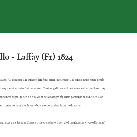
o - Laffay (Fr) 1824
ualité. Au printemps, le buisson érigé qui atteint facilement 120 cm de haut se pare de très
endre qui sont en outre fort parfumées. C’est un gallique et il ne demande donc pas beaucoup
mendement organique en fin d’hiver et des arrosages réguliers par temps chaud et sec si on
on, contentez vous d’enlever le bois mort et d’aérez le centre du rosier.
anglaises dans les tons blancs ou roses et planter à son pied un géranium vivace (Rosanne)