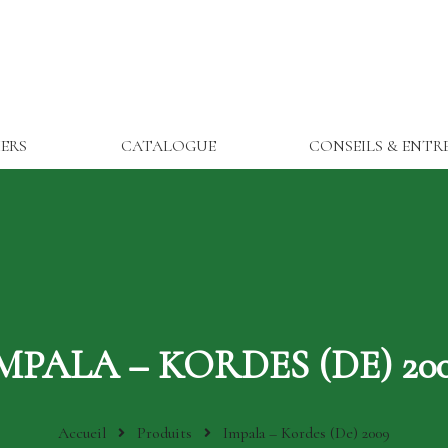
IERS
CATALOGUE
CONSEILS & ENTR
MPALA – KORDES (DE) 20
Accueil
Produits
Impala – Kordes (De) 2009