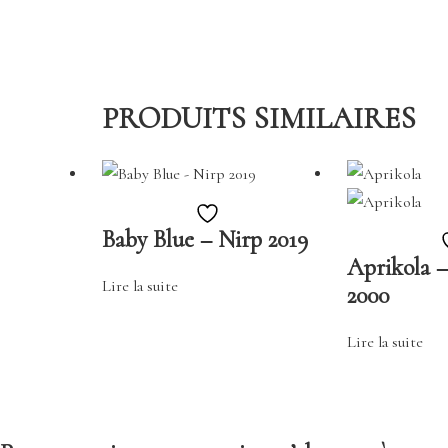
PRODUITS SIMILAIRES
Ajouter
Baby Blue – Nirp 2019
à
Aprikola 
la
Lire la suite
2000
liste
de
Lire la suite
souhaits