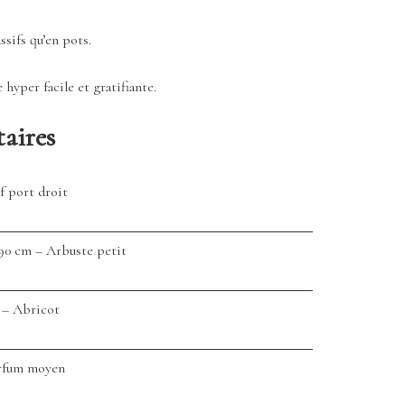
sifs qu’en pots.
hyper facile et gratifiante.
aires
f port droit
 90 cm – Arbuste petit
 – Abricot
arfum moyen