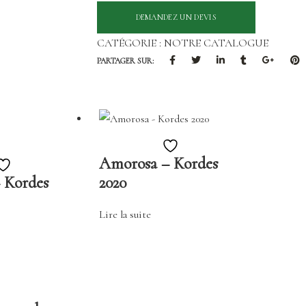
CATÉGORIE :
NOTRE CATALOGUE
PARTAGER SUR:
Ajouter
Amorosa – Kordes
Ajouter
à
– Kordes
2020
à
la
la
liste
Lire la suite
liste
de
de
souhaits
souhaits