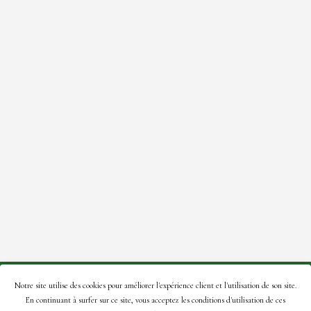
© 2021 Roses de la Tour – Site créé par:
A2Com
.
Notre site utilise des cookies pour améliorer l'expérience client et l'utilisation de son site.
En continuant à surfer sur ce site, vous acceptez les conditions d'utilisation de ces
En naviguant sur ce site, vous acceptez notre
politique de