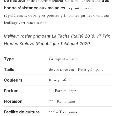
de hauteur
très
et de couvrir aisément 8 à 12 m². Dotée d’une
bonne résistance aux maladies
, la plante produit
régulièrement de longues pousses grimpantes garnies d’un beau
feuillage vert foncé satiné.
er
Meilleur rosier grimpant La Tacita (Italie) 2018. 1
Prix
Hradec Králové (République Tchèque) 2020.
Type
Grimpant – Liane
Taille
de 200 à 350 cm – Petit grimpant
Couleurs
Rose profond
Parfum
* – Parfum léger
Floraison
** – Remontant
Facilité de culture
*** – Très bonne