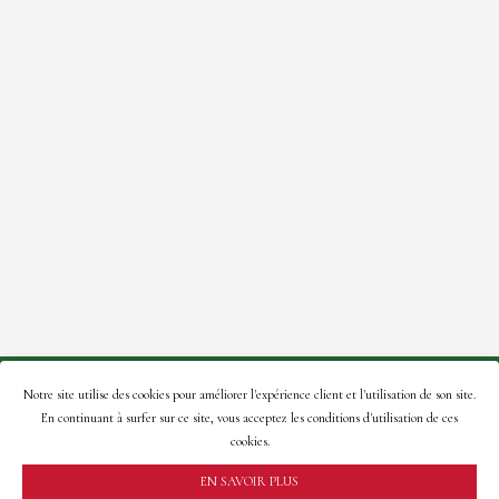
© 2021 Roses de la Tour – Site créé par:
A2Com
.
Notre site utilise des cookies pour améliorer l'expérience client et l'utilisation de son site.
En continuant à surfer sur ce site, vous acceptez les conditions d'utilisation de ces
En naviguant sur ce site, vous acceptez notre
politique de
cookies.
confidentialité
.
EN SAVOIR PLUS