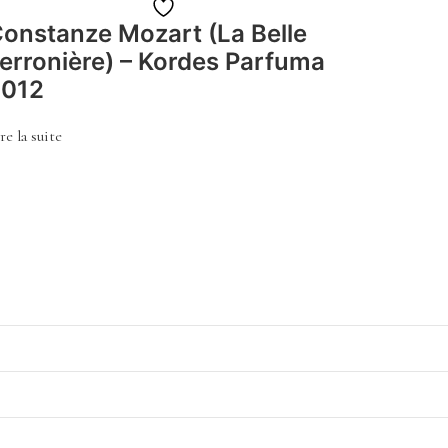
Ajouter
onstanze Mozart (La Belle
à
erronière) – Kordes Parfuma
la
2012
liste
de
re la suite
souhaits