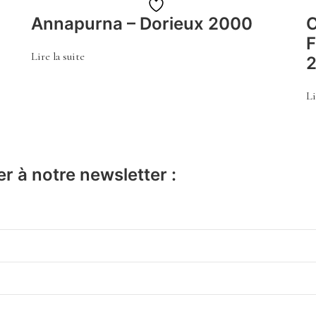
Ajouter
Annapurna – Dorieux 2000
C
à
F
la
Lire la suite
liste
de
Li
souhaits
r à notre newsletter :