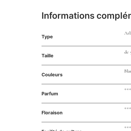
Informations complé
Arb
Type
de 
Taille
Bla
Couleurs
***
Parfum
***
Floraison
***