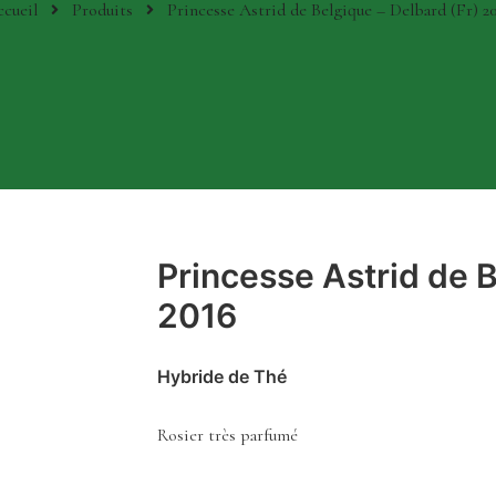
cueil
Produits
Princesse Astrid de Belgique – Delbard (Fr) 2
Princesse Astrid de B
2016
Hybride de Thé
Rosier très parfumé