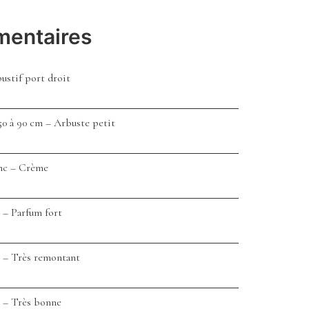
mentaires
ustif port droit
50 à 90 cm – Arbuste petit
nc – Crème
 – Parfum fort
 – Très remontant
 – Très bonne