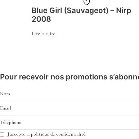
Ajouter
Blue Girl (Sauvageot) – Nirp
à
2008
la
liste
Lire la suite
de
souhaits
Pour recevoir nos promotions s’abonne
J'accepte la politique de confidentialité.