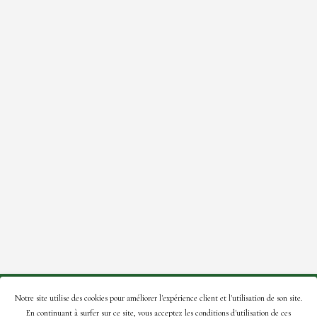
© 2021 Roses de la Tour – Site créé par:
A2Com
.
Notre site utilise des cookies pour améliorer l'expérience client et l'utilisation de son site.
En continuant à surfer sur ce site, vous acceptez les conditions d'utilisation de ces