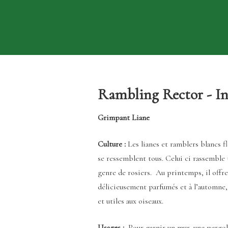
Rambling Rector - I
Grimpant Liane
Culture :
Les lianes et ramblers blancs 
se ressemblent tous. Celui ci rassemble t
genre de rosiers. Au printemps, il off
délicieusement parfumés et à l’automne, 
et utiles aux oiseaux.
Usages :
Pour garnir un mur, une pergola