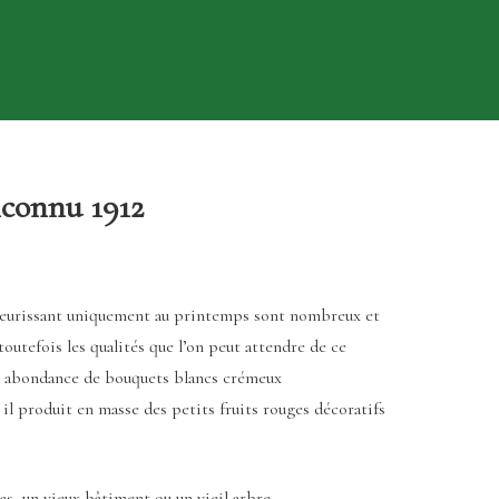
nconnu 1912
fleurissant uniquement au printemps sont nombreux et
outefois les qualités que l’on peut attendre de ce
re abondance de bouquets blancs crémeux
il produit en masse des petits fruits rouges décoratifs
s, un vieux bâtiment ou un vieil arbre.