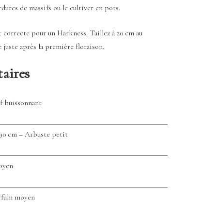
dures de massifs ou le cultiver en pots.
t correcte pour un Harkness. Taillez à 20 cm au
 juste après la première floraison.
aires
f buissonnant
 90 cm – Arbuste petit
oyen
arfum moyen