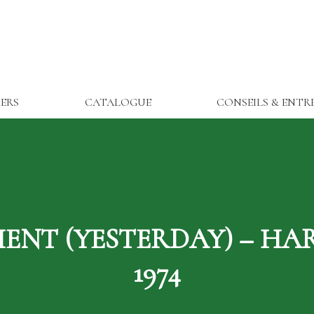
IERS
CATALOGUE
CONSEILS & ENTR
IENT (YESTERDAY) – HA
1974