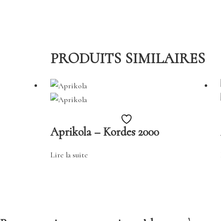
PRODUITS SIMILAIRES
Ajouter
Aprikola – Kordes 2000
à
la
Lire la suite
liste
de
souhaits