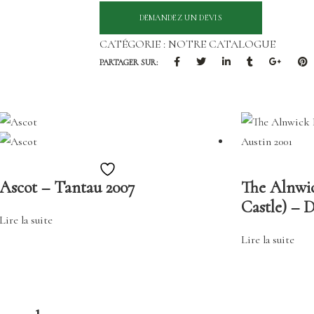
CATÉGORIE :
NOTRE CATALOGUE
PARTAGER SUR:
Ajouter
Ascot – Tantau 2007
The Alnwi
à
Castle) – 
la
Lire la suite
liste
Lire la suite
de
souhaits