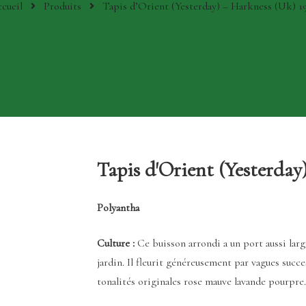
cueil
Produits
Tapis d’Orient (Yesterday) – Harkness (Uk) 1
Tapis d'Orient (Yesterday
Polyantha
Culture :
Ce buisson arrondi a un port aussi larg
jardin. Il fleurit généreusement par vagues succe
tonalités originales rose mauve lavande pourpre.