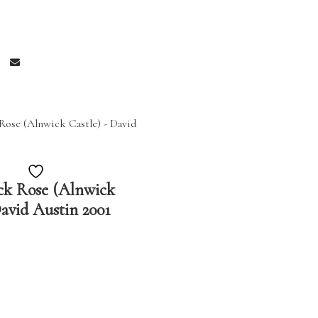
Ajouter
ck Rose (Alnwick
à
David Austin 2001
la
liste
de
souhaits