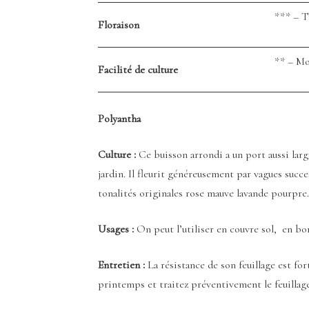
*** – T
Floraison
** – M
Facilité de culture
Polyantha
Culture :
Ce buisson arrondi a un port aussi larg
jardin. Il fleurit généreusement par vagues succe
tonalités originales rose mauve lavande pourpre.
Usages :
On peut l’utiliser en couvre sol, en bor
Entretien :
La résistance de son feuillage est for
printemps et traitez préventivement le feuillage