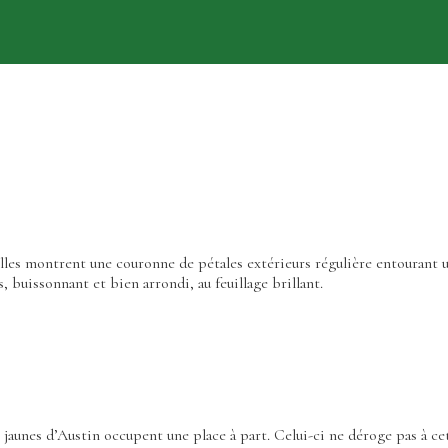
 elles montrent une couronne de pétales extérieurs régulière entourant 
 buissonnant et bien arrondi, au feuillage brillant.
 jaunes d’Austin occupent une place à part. Celui-ci ne déroge pas à cett