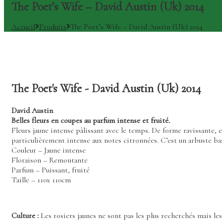
The Poet’s Wife – David Austin (Uk) 2014
Accueil
Produits
The Poet’s Wife – David Austin (Uk) 2014
The Poet's Wife - David Austin (Uk) 2014
David Austin
Belles fleurs en coupes au parfum intense et fruité.
Fleurs jaune intense pâlissant avec le temps. De forme ravissante,
particulièrement intense aux notes citronnées. C’est un arbuste bas,
Couleur – Jaune intense
Floraison – Remontante
Parfum – Puissant, fruité
Taille – 110x 110cm
Culture :
Les rosiers jaunes ne sont pas les plus recherchés mais les