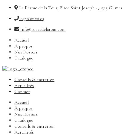
La Ferme de la Tour, Place Saint Joseph 4, 1315 Glimes
0470 02 20 05
info@rosesdelatour.com
Accueil
À propos
Nos Rosiers
Catalogue
Conseils & entretien
Actualités
Contact
Accueil
À propos
Nos Rosiers
Catalogue
Conseils & entretien
Actualités