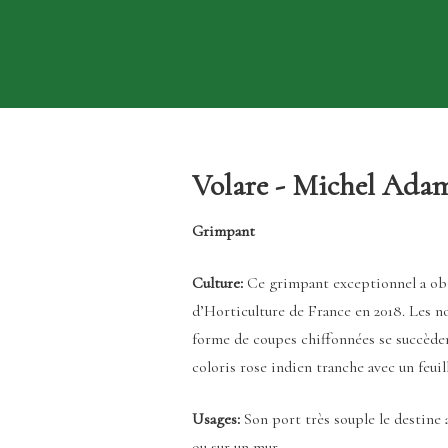
Volare - Michel Adam
Grimpant
Culture:
Ce grimpant exceptionnel a obt
d’Horticulture de France en 2018. Les 
forme de coupes chiffonnées se succèden
coloris rose indien tranche avec un feuill
Usages:
Son port très souple le destine a
ou sur un mur.