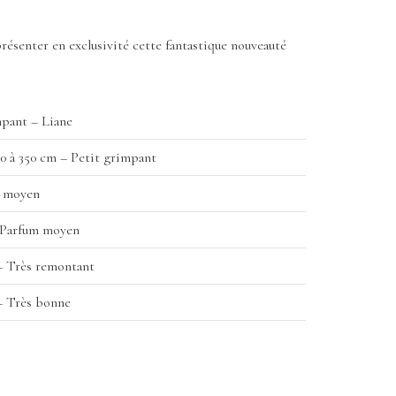
ésenter en exclusivité cette fantastique nouveauté
pant – Liane
00 à 350 cm – Petit grimpant
 moyen
 Parfum moyen
– Très remontant
– Très bonne