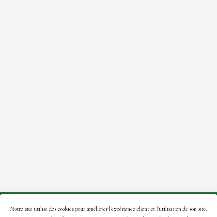
© 2021 Roses de la Tour – Site créé par:
A2Com
.
Notre site utilise des cookies pour améliorer l'expérience client et l'utilisation de son site.