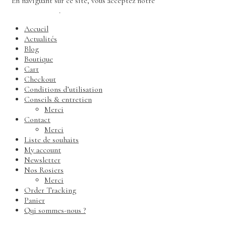
En naviguant sur ce site, vous acceptez notre
politique de
confidentialité
.
Accueil
Actualités
Blog
Boutique
Cart
Checkout
Conditions d’utilisation
Conseils & entretien
Merci
Contact
Merci
Liste de souhaits
My account
Newsletter
Nos Rosiers
Merci
Order Tracking
Panier
Qui sommes-nous ?