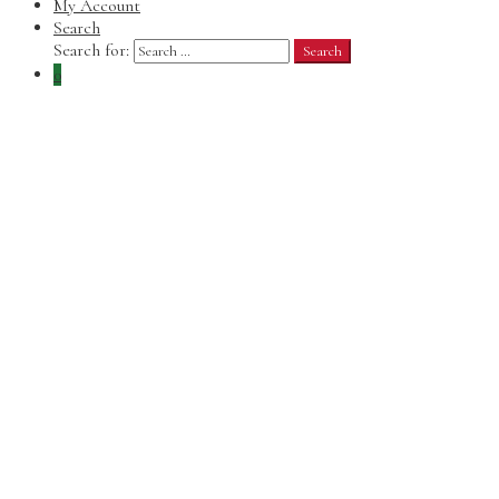
My Account
Search
Search for:
Search
0