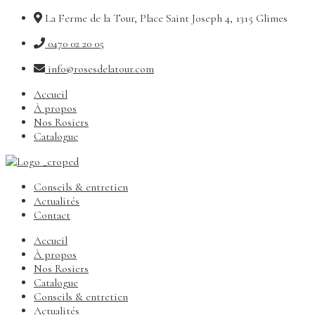
La Ferme de la Tour, Place Saint Joseph 4, 1315 Glimes
0470 02 20 05
info@rosesdelatour.com
Accueil
À propos
Nos Rosiers
Catalogue
Conseils & entretien
Actualités
Contact
Accueil
À propos
Nos Rosiers
Catalogue
Conseils & entretien
Actualités