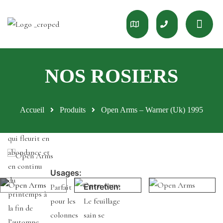
Culture:
Un rosier
Accueil
Produits
Open Arms – Warner (Uk) 1995
liane non
envahissant
qui fleurit en
abondance et
en continu
Usages:
du
Entretien:
Parfait
printemps à
pour les
Le feuillage
la fin de
colonnes
sain se
l’automne.