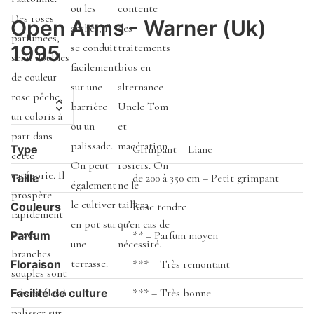
ou les
contente
Des roses
Open Arms - Warner (Uk)
arches, il
des
parfumées,
1995
se conduit
traitements
semi doubles
facilement
bios en
de couleur
sur une
alternance
rose pêche,
barrière
Uncle Tom
un coloris à
ou un
et
part dans
palissade.
macération
Type
Grimpant – Liane
cette
On peut
rosiers. On
catégorie. Il
Taille
de 200 à 350 cm – Petit grimpant
également
ne le
prospère
le cultiver
taillera
Couleurs
Rose tendre
rapidement
en pot sur
qu’en cas de
et ses
Parfum
** – Parfum moyen
une
nécessité.
branches
terrasse.
Floraison
*** – Très remontant
souples sont
Facilité de culture
*** – Très bonne
très faciles à
palisser sur