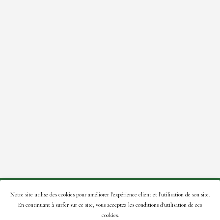
© 2021 Roses de la Tour – Site créé par:
A2Com
.
Notre site utilise des cookies pour améliorer l'expérience client et l'utilisation de son site.
En continuant à surfer sur ce site, vous acceptez les conditions d'utilisation de ces
En naviguant sur ce site, vous acceptez notre
politique de
cookies.